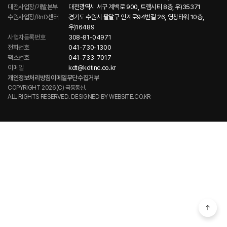
대전사업장/개발본부
대전광역시 서구 계백로 900, 트램시티 8층, 우)35371
수원사업장/RnD센터
경기도 수원시 팔달구 인계로94번길 26, 영창타워 10층,
우)16489
사업자등록번호
308-81-04971
전화번호
041-730-1300
팩스번호
041-733-7017
이메일
kdt@kdtinc.co.kr
개인정보처리방침
이메일무단수집거부
COPYRIGHT 2026(C) 극동통신.
ALL RIGHTS RESERVED. DESIGNED BY
WEBSITE.CO.KR