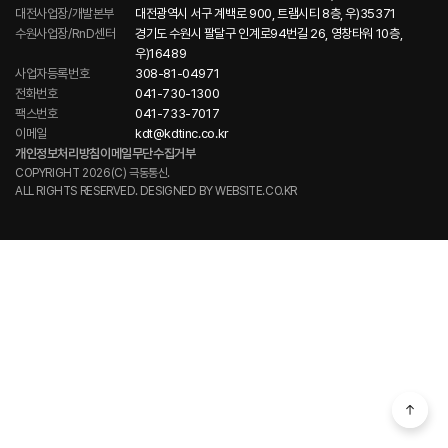
대전사업장/개발본부
대전광역시 서구 계백로 900, 트램시티 8층, 우)35371
수원사업장/RnD센터
경기도 수원시 팔달구 인계로94번길 26, 영창타워 10층,
우)16489
사업자등록번호
308-81-04971
전화번호
041-730-1300
팩스번호
041-733-7017
이메일
kdt@kdtinc.co.kr
개인정보처리방침
이메일무단수집거부
COPYRIGHT 2026(C) 극동통신.
ALL RIGHTS RESERVED. DESIGNED BY
WEBSITE.CO.KR