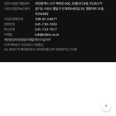
대전사업장/개발본부
대전광역시 서구 계백로 900, 트램시티 8층, 우)35371
수원사업장/RnD센터
경기도 수원시 팔달구 인계로94번길 26, 영창타워 10층,
우)16489
사업자등록번호
308-81-04971
전화번호
041-730-1300
팩스번호
041-733-7017
이메일
kdt@kdtinc.co.kr
개인정보처리방침
이메일무단수집거부
COPYRIGHT 2026(C) 극동통신.
ALL RIGHTS RESERVED. DESIGNED BY
WEBSITE.CO.KR