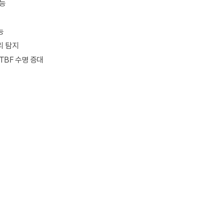
가능
능
리 탐지
TBF 수명 증대