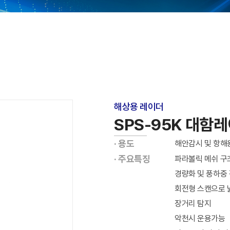
해상용 레이더
SPS-95K 대함
· 용도
해안감시 및 항해
· 주요특징
파라볼릭 메쉬 구
경량화 및 풍하중
회전형 스캔으로 
장거리 탐지
악천시 운용가능