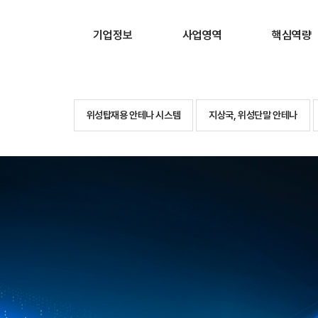
기업정보
사업영역
핵심역량
위성탑재용 안테나
CEO인사말
측정 및 시험시
시스템
위성탑재용 안테나 시스템
지상국, 위성단말 안테나
비전 및 미션
설계 및 해석
지상국, 위성단말 안테나
회사연혁
연구개발 실적
레이더, 통신, 전자전
사업장
안테나(지상)
레이더, 통신, 전자전
안테나(해상)