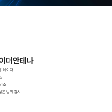
레이더안테나
용 레이다
조
 감소
넓은 범위 감시