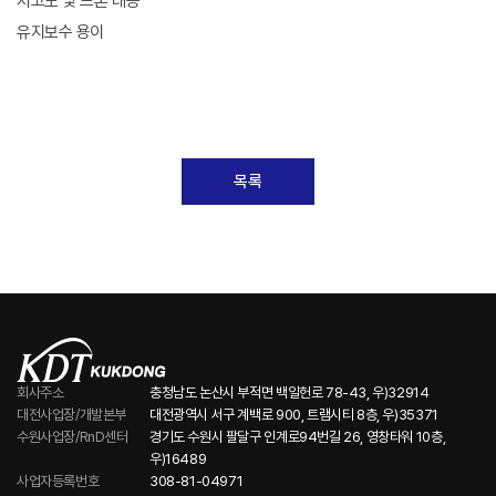
저고도 및 드론 대응
유지보수 용이
목록
회사주소
충청남도 논산시 부적면 백일헌로 78-43, 우)32914
대전사업장/개발본부
대전광역시 서구 계백로 900, 트램시티 8층, 우)35371
수원사업장/RnD센터
경기도 수원시 팔달구 인계로94번길 26, 영창타워 10층,
우)16489
사업자등록번호
308-81-04971