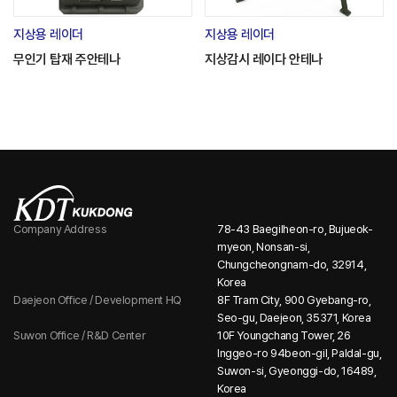
지상용 레이더
지상용 레이더
무인기 탑재 주안테나
지상감시 레이다 안테나
Company Address
78-43 Baegilheon-ro, Bujueok-
myeon, Nonsan-si,
Chungcheongnam-do, 32914,
Korea
Daejeon Office / Development HQ
8F Tram City, 900 Gyebang-ro,
Seo-gu, Daejeon, 35371, Korea
Suwon Office / R&D Center
10F Youngchang Tower, 26
Inggeo-ro 94beon-gil, Paldal-gu,
Suwon-si, Gyeonggi-do, 16489,
Korea